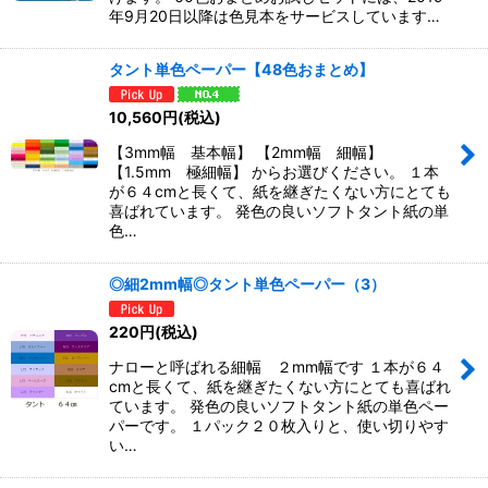
年9月20日以降は色見本をサービスしています…
タント単色ペーパー【48色おまとめ】
10,560
円
(税込)
【3mm幅 基本幅】 【2mm幅 細幅】
【1.5mm 極細幅】 からお選びください。 １本
が６４cmと長くて、紙を継ぎたくない方にとても
喜ばれています。 発色の良いソフトタント紙の単
色…
◎細2mm幅◎タント単色ペーパー（3）
220
円
(税込)
ナローと呼ばれる細幅 ２mm幅です １本が６４
cmと長くて、紙を継ぎたくない方にとても喜ばれ
ています。 発色の良いソフトタント紙の単色ペー
パーです。 １パック２０枚入りと、使い切りやす
い…