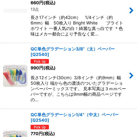
660
円
(税込)
13点
長さ17インチ（約42cm） 1/4インチ（約
6mm）幅 50枚入り Bright White ブライト
ホワイト 一番人気の白！綺麗な真っ白です ＊色
味はメカー都合により予告なく変…
QC単色グラデーション3/8”（太）ペーパー
[
Q2540
]
990
円
(税込)
長さ12インチ(30cm）3/8インチ（約9mm）幅
50枚入り 端から色の濃淡のついたグラデーショ
ンペーパーミックスです。 見本写真は３ｍｍペー
パーですが、こちらは9mm幅の商品ページです
の…
QC単色グラデーション1/4"（中太）ペーパー
[
Q2540
]
770
円
(税込)