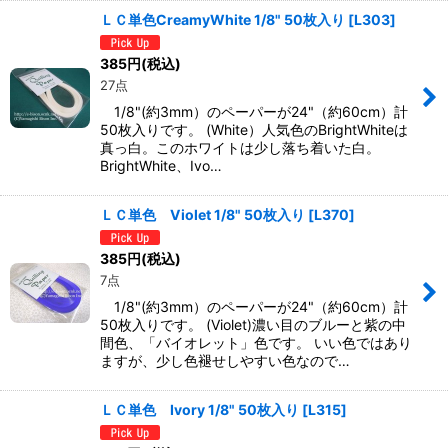
ＬＣ単色CreamyWhite 1/8" 50枚入り
[
L303
]
385
円
(税込)
27点
1/8"(約3mm）のペーパーが24"（約60cm）計
50枚入りです。 (White）人気色のBrightWhiteは
真っ白。このホワイトは少し落ち着いた白。
BrightWhite、Ivo…
ＬＣ単色 Violet 1/8" 50枚入り
[
L370
]
385
円
(税込)
7点
1/8"(約3mm）のペーパーが24"（約60cm）計
50枚入りです。 (Violet)濃い目のブルーと紫の中
間色、「バイオレット」色です。 いい色ではあり
ますが、少し色褪せしやすい色なので…
ＬＣ単色 Ivory 1/8" 50枚入り
[
L315
]