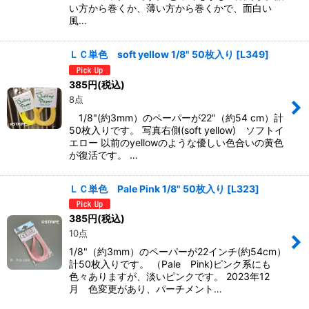
い方から巻くか、薄い方から巻くかで、面白い
風…
ＬＣ単色 soft yellow 1/8" 50枚入り
[
L349
]
385
円
(税込)
8点
1/8"(約3mm）のペーパーが22"（約54 cm）計
50枚入りです。 写真右側(soft yellow) ソフトイ
エロー 以前のyellowのような優しい色合いの黄色
が復活です。 …
ＬＣ単色 Pale Pink 1/8" 50枚入り
[
L323
]
385
円
(税込)
10点
1/8"（約3mm）のペーパーが22インチ(約54cm）
計50枚入りです。 （Pale Pink)ピンク系にも
色々ありますが、淡いピンクです。 2023年12
月 色変更があり、パーチメント…