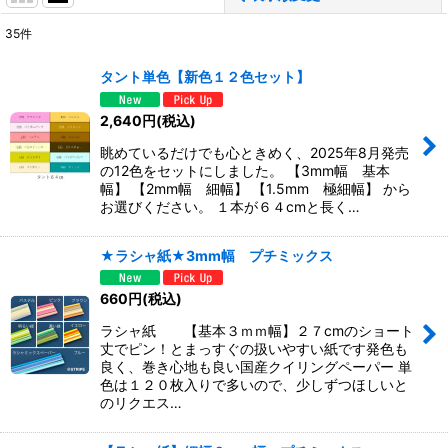
35
件
表示数
:
タント単色【新色１２色セット】
並び順
:
2,640
円
(税込)
眺めているだけでも心ときめく、2025年8月発売
絞り込む
の12色をセットにしました。 【3mm幅 基本
幅】 【2mm幅 細幅】 【1.5mm 極細幅】 から
お選びください。 １本が６４cmと長く…
★ラシャ紙★3mm幅 プチミックス
660
円
(税込)
ラシャ紙 【基本３ｍｍ幅】２７cmのショート
丈でピン！とまっすぐの扱いやすい紙です発色も
良く、巻き心地も良い国産クイリングペーパー 単
色は１２０枚入りで多いので、少しずつほしいと
のリクエス…