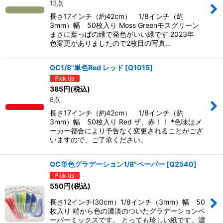
13点
長さ17インチ（約42cm） 1/8インチ（約
3mm）幅 50枚入り Moss Greenモスグリーン
まさに葉っぱの緑で発色がいい緑です 2023年
色変更がありましたので2枚目の写真…
QC1/8"単色Red レッド
[
Q1015
]
385
円
(税込)
8点
長さ17インチ（約42cm） 1/8インチ（約
3mm）幅 50枚入り Red ザ、赤！！ *色味はメ
ーカー都合により予告なく変更されることがござ
いますので、ご了承ください。
QC単色グラデーション1/8"ペーパー
[
Q2540
]
550
円
(税込)
長さ12インチ(30cm）1/8インチ（3mm）幅 50
枚入り 端から色の濃淡のついたグラデーションペ
ーパーミックスです。 とっても珍しい紙です。濃