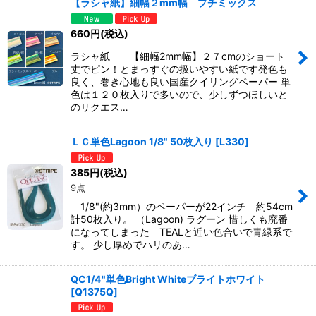
【ラシャ紙】細幅２mm幅 プチミックス
660
円
(税込)
ラシャ紙 【細幅2mm幅】２７cmのショート
丈でピン！とまっすぐの扱いやすい紙です発色も
良く、巻き心地も良い国産クイリングペーパー 単
色は１２０枚入りで多いので、少しずつほしいと
のリクエス…
ＬＣ単色Lagoon 1/8" 50枚入り
[
L330
]
385
円
(税込)
9点
1/8"(約3mm）のペーパーが22インチ 約54cm
計50枚入り。 （Lagoon) ラグーン 惜しくも廃番
になってしまった TEALと近い色合いで青緑系で
す。 少し厚めでハリのあ…
QC1/4"単色Bright Whiteブライトホワイト
[
Q1375Q
]