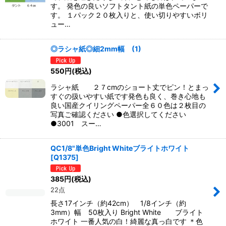
す。 発色の良いソフトタント紙の単色ペーパーで
す。 １パック２０枚入りと、使い切りやすいボリ
ュー…
◎ラシャ紙◎細2mm幅 (1)
550
円
(税込)
ラシャ紙 ２７cmのショート丈でピン！とまっ
すぐの扱いやすい紙です発色も良く、巻き心地も
良い国産クイリングペーパー全６０色は２枚目の
写真ご確認ください ●色選択してください
●3001 スー…
QC1/8"単色Bright Whiteブライトホワイト
[
Q1375
]
385
円
(税込)
22点
長さ17インチ（約42cm） 1/8インチ（約
3mm）幅 50枚入り Bright White ブライト
ホワイト 一番人気の白！綺麗な真っ白です ＊色