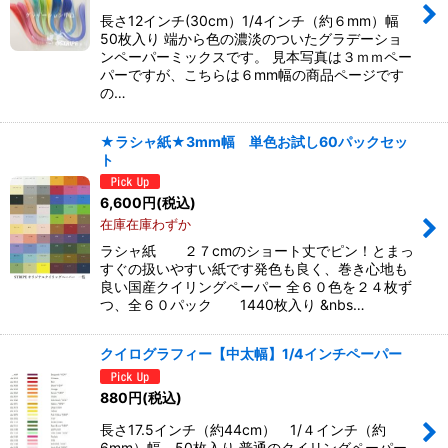
長さ12インチ(30cm）1/4インチ（約６mm）幅
50枚入り 端から色の濃淡のついたグラデーショ
ンペーパーミックスです。 見本写真は３ｍｍペー
パーですが、こちらは６mm幅の商品ページです
の…
★ラシャ紙★3mm幅 単色お試し60パックセッ
ト
6,600
円
(税込)
在庫在庫わずか
ラシャ紙 ２７cmのショート丈でピン！とまっ
すぐの扱いやすい紙です発色も良く、巻き心地も
良い国産クイリングペーパー 全６０色を２４枚ず
つ、全６０パック 1440枚入り &nbs…
クイログラフィー【中太幅】1/4インチペーパー
880
円
(税込)
長さ17.5インチ（約44cm） 1/４インチ（約
6mm）幅 50枚入り 普通のクイリングペーパー