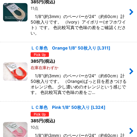
385
円
(税込)
11点
1/8"(約3mm）のペーパーが24"（約60cm）計
50枚入りです。 （Ivory）アイボリー(オフホワイ
ト）です。 色比較写真で色味の差をご確認くださ
い。
ＬＣ単色 Orange 1/8" 50枚入り
[
L311
]
385
円
(税込)
在庫在庫わずか
1/8"(約3mm）のペーパーが24"（約60cm）計
50枚入りです。 （Orange)ぱっと目を惹きつける
オレンジ色。 少し濃いめのオレンジという感じで
す。 色比較写真で色味の差をご…
ＬＣ単色 Pink 1/8" 50枚入り
[
L324
]
385
円
(税込)
10点
1/8"(約3mm）のペーパーが24"（約60cm）計