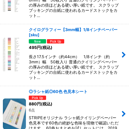
の厚みの倍ほどある硬い厚い紙です。 スクラップ
ブッキングの台紙に使われるカードストックをカ
ット…
クイログラフィー【3mm幅】1/8インチペーパー
[
sku
]
495
円
(税込)
長さ17.5インチ（約44cm） 1/8インチ（約
3mm）幅 50枚入り 普通のクイリングペーパー
の厚みの倍ほどある硬い厚い紙です。 スクラップ
ブッキングの台紙に使われるカードストックをカ
ット…
◎ラシャ紙◎60色 色見本シート
880
円
(税込)
6点
STRIPEオリジナル ラシャ紙クイリングペーパー
色見本です60色の絶妙な色味を現物で確認いただ
けます。 60色おまとめお試しセットには、2019