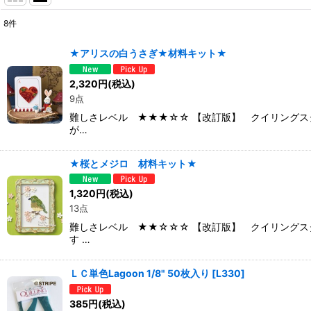
8
件
表示数
:
★アリスの白うさぎ★材料キット★
並び順
:
2,320
円
(税込)
9点
難しさレベル ★★★☆☆ 【改訂版】 クイリングス
が…
★桜とメジロ 材料キット★
1,320
円
(税込)
13点
難しさレベル ★★☆☆☆ 【改訂版】 クイリングス
す …
ＬＣ単色Lagoon 1/8" 50枚入り
[
L330
]
385
円
(税込)