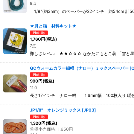
9点
1/8"(約3mm）のペーパーが22インチ 約54cm 計
★月と猫 材料キット★
1,760
円
(税込)
7点
難しさレベル ★★☆☆☆ なかたにもとこ著 「雪と
QCウォームカラー細幅（ナロー）ミックスペーパー
[
990
円
(税込)
11点
長さ17インチ ナロー幅 1.6mm幅 100枚入り 
JP1/8" オレンジミックス
[
JP03
]
1,320
円
(税込)
希望小売価格
:
1,650
円