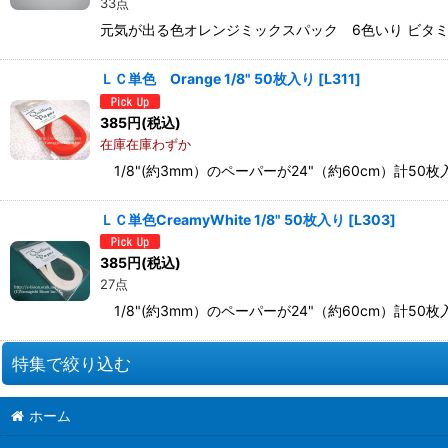
33点
元気が出る色オレンジミックスパック 6色いり ビタミン
ＬＣ単色 Orange 1/8" 50枚入り
[
L311
]
385
円
(税込)
在庫在庫わずか
1/8"(約3mm）のペーパーが24"（約60cm）計5
ＬＣ単色CreamyWhite 1/8" 50枚入り
[
L303
]
385
円
(税込)
27点
1/8"(約3mm）のペーパーが24"（約60cm）計50枚入り
特集で絞り込む
ホーム
お道具類