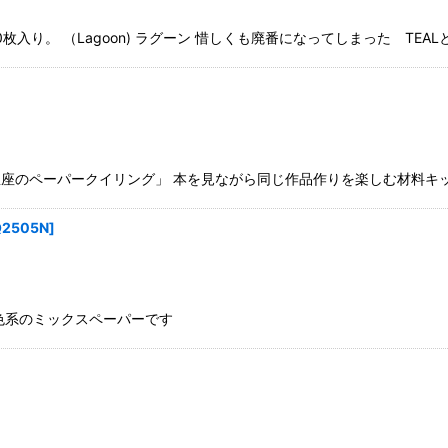
50枚入り。 （Lagoon) ラグーン 惜しくも廃番になってしまった T
星座のペーパークイリング」 本を見ながら同じ作品作りを楽しむ材料キッ
Q2505N
]
暖色系のミックスペーパーです