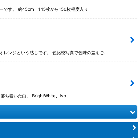
す。 約45cm 145枚から150枚程度入り
いめのオレンジという感じです。 色比較写真で色味の差をご…
着いた白。 BrightWhite、Ivo…