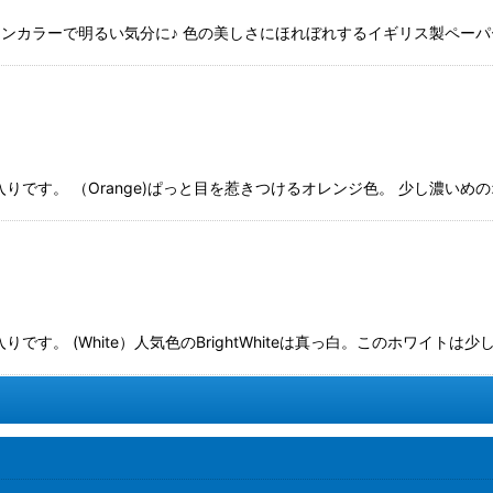
カラーで明るい気分に♪ 色の美しさにほれぼれするイギリス製ペーパーで
0枚入りです。 （Orange)ぱっと目を惹きつけるオレンジ色。 少し濃
です。 (White）人気色のBrightWhiteは真っ白。このホワイトは少し落ち