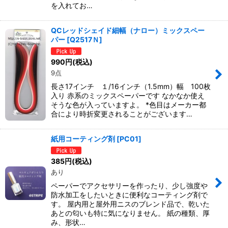
を入れてお…
QCレッドシェイド細幅（ナロー）ミックスペー
パー
[
Q2517Ｎ
]
990
円
(税込)
9点
長さ17インチ １/16インチ（1.5mm）幅 100枚
入り 赤系のミックスペーパーです なかなか使え
そうな色が入っていますよ。 *色目はメーカー都
合により時折変更されることがございます…
紙用コーティング剤
[
PC01
]
385
円
(税込)
あり
ペーパーでアクセサリーを作ったり、少し強度や
防水加工をしたいときに便利なコーティング剤で
す。 屋内用と屋外用ニスのブレンド品で、乾いた
あとの匂いも特に気になりません。 紙の種類、厚
み、形状…