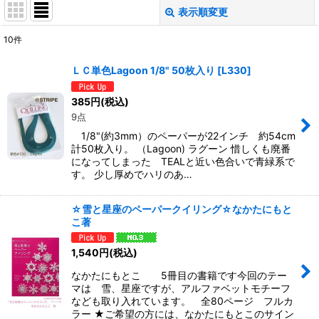
表示順変更
閉じる
10
件
表示数
:
ＬＣ単色Lagoon 1/8" 50枚入り
[
L330
]
並び順
:
385
円
(税込)
9点
絞り込む
1/8"(約3mm）のペーパーが22インチ 約54cm
計50枚入り。 （Lagoon) ラグーン 惜しくも廃番
になってしまった TEALと近い色合いで青緑系で
す。 少し厚めでハリのあ…
☆雪と星座のペーパークイリング☆なかたにもと
こ著
1,540
円
(税込)
なかたにもとこ 5冊目の書籍です今回のテー
マは 雪、星座ですが、アルファベットモチーフ
なども取り入れています。 全80ページ フルカ
ラー ★ご希望の方には、なかたにもとこのサイン