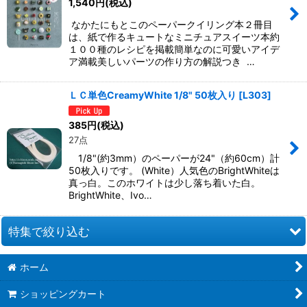
1,540
円
(税込)
なかたにもとこのペーパークイリング本２冊目
は、紙で作るキュートなミニチュアスイーツ本約
１００種のレシピを掲載簡単なのに可愛いアイデ
ア満載美しいパーツの作り方の解説つき …
ＬＣ単色CreamyWhite 1/8" 50枚入り
[
L303
]
385
円
(税込)
27点
1/8"(約3mm）のペーパーが24"（約60cm）計
50枚入りです。 (White）人気色のBrightWhiteは
真っ白。このホワイトは少し落ち着いた白。
BrightWhite、Ivo…
特集で絞り込む
ホーム
お道具類
ショッピングカート
クイリングキット