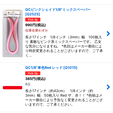
QCピンクシェイド1/8"ミックスペーパー
[
Q2525
]
990
円
(税込)
在庫在庫わずか
長さ17インチ 1/8インチ（3mm）幅 100枚入
り 素敵なピンク系ミックスペーパーです。 乙女
な気分になりますね。 *色目はメーカー都合によ
り時折変更されることがございますので、ご了承
く…
QC1/8"単色Red レッド
[
Q1015
]
385
円
(税込)
8点
長さ17インチ（約42cm） 1/8インチ（約
3mm）幅 50枚入り Red ザ、赤！！ *色味はメ
ーカー都合により予告なく変更されることがござ
いますので、ご了承ください。