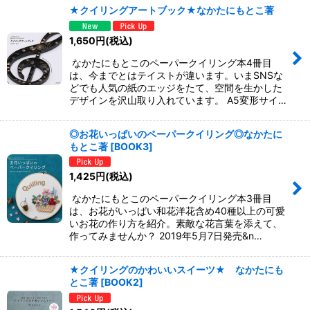
★クイリングアートブック★なかたにもとこ著
1,650
円
(税込)
なかたにもとこのペーパークイリング本4冊目
は、今までとはテイストが違います。いまSNSな
どでも人気の紙のエッジをたて、空間を生かした
デザインを沢山取り入れています。 A5変形サイ…
◎お花いっぱいのペーパークイリング◎なかたに
もとこ著
[
BOOK3
]
1,425
円
(税込)
なかたにもとこのペーパークイリング本3冊目
は、お花がいっぱい和花洋花含め40種以上の可愛
いお花の作り方を紹介。素敵な花言葉を添えて、
作ってみませんか？ 2019年5月7日発売&n…
★クイリングのかわいいスイーツ★ なかたにも
とこ著
[
BOOK2
]