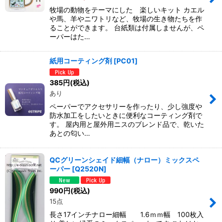
牧場の動物をテーマにした 楽しいキット カエル
や馬、羊やニワトリなど、牧場の生き物たちを作
ることができます。 台紙類は付属しませんが、ペ
ーパーはた…
紙用コーティング剤
[
PC01
]
385
円
(税込)
あり
ペーパーでアクセサリーを作ったり、少し強度や
防水加工をしたいときに便利なコーティング剤で
す。 屋内用と屋外用ニスのブレンド品で、乾いた
あとの匂い…
QCグリーンシェイド細幅（ナロー）ミックスペ
ーパー
[
Q2520N
]
990
円
(税込)
15点
長さ17インチナロー細幅 1.6ｍｍ幅 100枚入