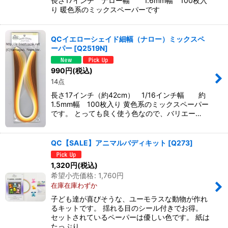
長さ17インチ ナロー幅 1.6mm幅 100枚入
り 暖色系のミックスペーパーです
QCイエローシェイド細幅（ナロー）ミックスペ
ーパー
[
Q2519N
]
990
円
(税込)
14点
長さ17インチ（約42cm） 1/16インチ幅 約
1.5mm幅 100枚入り 黄色系のミックスペーパー
です。 とっても良く使う色なので、バリエー…
QC【SALE】アニマルバディキット
[
Q273
]
1,320
円
(税込)
希望小売価格
:
1,760
円
在庫在庫わずか
子ども達が喜びそうな、ユーモラスな動物が作れ
るキットです。 揺れる目のシール付きでお得。
セットされているペーパーは優しい色です。 紙は
たっぷり…