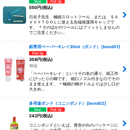
550
円
(税込)
日名子先生 極細スロットツール、または、ＳＡ
ＶＶＹＴＯＯＬに使える先端保護用キャップで
す。 ＊そのほかのツールにはフィットしませんの
でご注意ください…
紙専用ペーパーキレイ30ml（ボンド）
[
bond01
]
308
円
(税込)
30点
「ペーパーキレイ」というその名の通り、紙工作
にぴったりの糊です。 細口ノズル付きなのでその
まま使えます。 ＊極細の糊ボトルよりは少し口が
大きめ…
多用途ボンド（コニシボンド）
[
bond02
]
242
円
(税込)
コニシボンドといえば、黄色や白のパッケージに