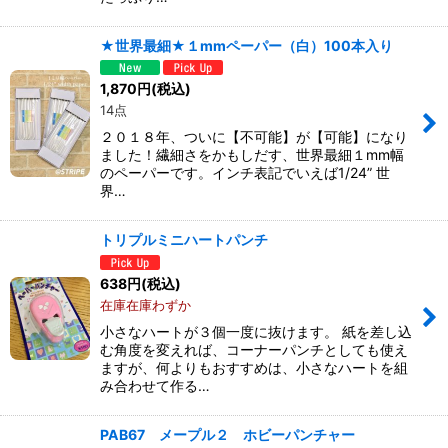
★世界最細★１mmペーパー（白）100本入り
1,870
円
(税込)
14点
２０１８年、ついに【不可能】が【可能】になり
ました！繊細さをかもしだす、世界最細１mm幅
のペーパーです。インチ表記でいえば1/24” 世
界…
トリプルミニハートパンチ
638
円
(税込)
在庫在庫わずか
小さなハートが３個一度に抜けます。 紙を差し込
む角度を変えれば、コーナーパンチとしても使え
ますが、何よりもおすすめは、小さなハートを組
み合わせて作る…
PAB67 メープル２ ホビーパンチャー