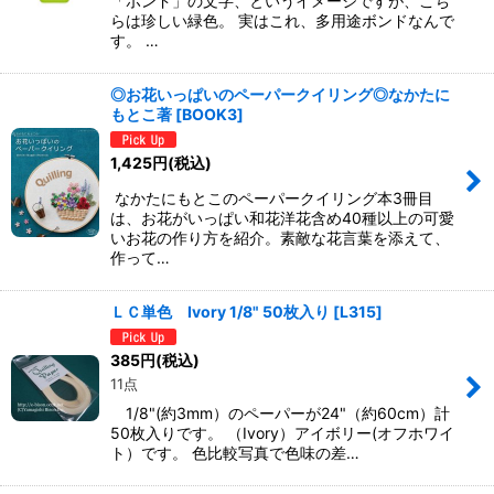
「ボンド」の文字、というイメージですが、こち
らは珍しい緑色。 実はこれ、多用途ボンドなんで
す。 …
◎お花いっぱいのペーパークイリング◎なかたに
もとこ著
[
BOOK3
]
1,425
円
(税込)
なかたにもとこのペーパークイリング本3冊目
は、お花がいっぱい和花洋花含め40種以上の可愛
いお花の作り方を紹介。素敵な花言葉を添えて、
作って…
ＬＣ単色 Ivory 1/8" 50枚入り
[
L315
]
385
円
(税込)
11点
1/8"(約3mm）のペーパーが24"（約60cm）計
50枚入りです。 （Ivory）アイボリー(オフホワイ
ト）です。 色比較写真で色味の差…