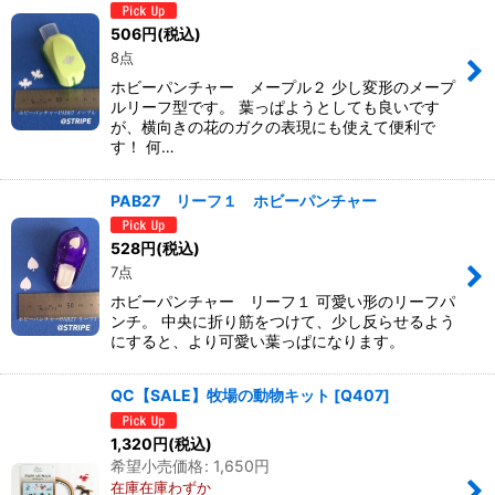
506
円
(税込)
8点
ホビーパンチャー メープル２ 少し変形のメープ
ルリーフ型です。 葉っぱようとしても良いです
が、横向きの花のガクの表現にも使えて便利で
す！ 何…
PAB27 リーフ１ ホビーパンチャー
528
円
(税込)
7点
ホビーパンチャー リーフ１ 可愛い形のリーフパ
ンチ。 中央に折り筋をつけて、少し反らせるよう
にすると、より可愛い葉っぱになります。
QC【SALE】牧場の動物キット
[
Q407
]
1,320
円
(税込)
希望小売価格
:
1,650
円
在庫在庫わずか