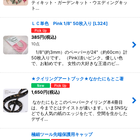
ティキット・ガーデンキット・ウエディングキッ
ト…
ＬＣ単色 Pink 1/8" 50枚入り
[
L324
]
385
円
(税込)
10点
1/8"(約3mm）のペーパーが24"（約60cm）計
50枚入りです。 （Pink)淡いピンク。優しい色
で、お勧めです。 女性の大好きな王道のピ…
★クイリングアートブック★なかたにもとこ著
1,650
円
(税込)
なかたにもとこのペーパークイリング本4冊目
は、今までとはテイストが違います。いまSNSな
どでも人気の紙のエッジをたて、空間を生かした
デザイ…
極細ツール先端保護用キャップ