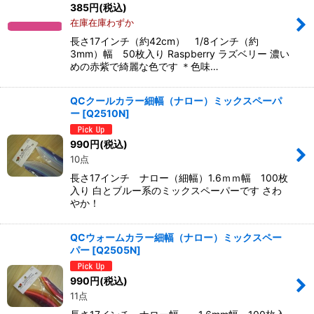
385
円
(税込)
在庫在庫わずか
長さ17インチ（約42cm） 1/8インチ（約
3mm）幅 50枚入り Raspberry ラズベリー 濃い
めの赤紫で綺麗な色です ＊色味…
QCクールカラー細幅（ナロー）ミックスペーパ
ー
[
Q2510N
]
990
円
(税込)
10点
長さ17インチ ナロー（細幅）1.6ｍｍ幅 100枚
入り 白とブルー系のミックスペーパーです さわ
やか！
QCウォームカラー細幅（ナロー）ミックスペー
パー
[
Q2505N
]
990
円
(税込)
11点