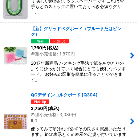
り 美しい緑系のミックスペーパーです これはお
手もとのストックに置いておくべき必須なグリ
ー…
【新】グリッドペグボード（ブルーまたはピン
ク）
1,760
円
(税込)
希望小売価格
:
1,870
円
2017年新商品 ハスキング手法で紙をあやとりの
ようにひっかけていく場合にとても便利なペグボ
ード。 お好みの図形を簡単に作ることができま
す。 …
QCデザインコルクボード
[
Q304
]
2,750
円
(税込)
希望小売価格
:
3,080
円
9点
使ってみて頂ければ必ずその良さを実感いただけ
ます。 inch表示とｃｍ表示の定規が付いています