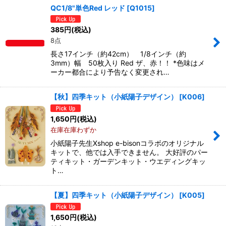
QC1/8"単色Red レッド
[
Q1015
]
385
円
(税込)
8点
長さ17インチ（約42cm） 1/8インチ（約
3mm）幅 50枚入り Red ザ、赤！！ *色味はメ
ーカー都合により予告なく変更され…
【秋】四季キット（小紙陽子デザイン）
[
K006
]
1,650
円
(税込)
在庫在庫わずか
小紙陽子先生Xshop e-bisonコラボのオリジナル
キットで、他では入手できません。 大好評のパー
ティキット・ガーデンキット・ウエディングキッ
ト…
【夏】四季キット（小紙陽子デザイン）
[
K005
]
1,650
円
(税込)