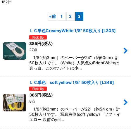
162
件
表示数
:
«
前
1
2
3
並び順
:
ＬＣ単色CreamyWhite 1/8" 50枚入り
[
L303
]
絞り込む
385
円
(税込)
27点
1/8"(約3mm）のペーパーが24"（約60cm）計
50枚入りです。 (White）人気色のBrightWhiteは
真っ白。このホワイトは少…
ＬＣ単色 soft yellow 1/8" 50枚入り
[
L349
]
385
円
(税込)
8点
1/8"(約3mm）のペーパーが22"（約54 cm）計
50枚入りです。 写真右側(soft yellow) ソフトイ
エロー 以前のyel…