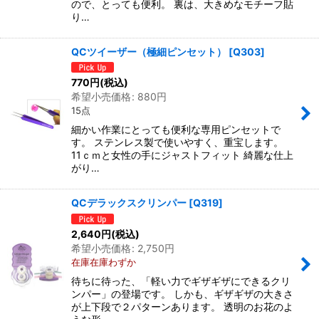
ので、とっても便利。 裏は、大きめなモチーフ貼
り…
QCツイーザー（極細ピンセット）
[
Q303
]
770
円
(税込)
希望小売価格
:
880
円
15点
細かい作業にとっても便利な専用ピンセットで
す。 ステンレス製で使いやすく、重宝します。
11ｃｍと女性の手にジャストフィット 綺麗な仕上
がり…
QCデラックスクリンパー
[
Q319
]
2,640
円
(税込)
希望小売価格
:
2,750
円
在庫在庫わずか
待ちに待った、「軽い力でギザギザにできるクリ
ンパー」の登場です。 しかも、ギザギザの大きさ
が上下段で２パターンあります。 透明のお花のよ