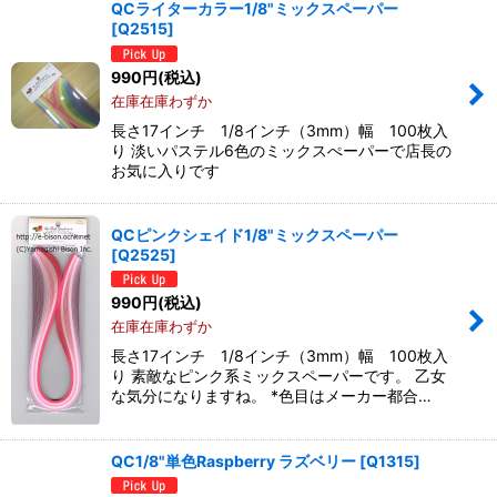
QCライターカラー1/8"ミックスペーパー
[
Q2515
]
990
円
(税込)
在庫在庫わずか
長さ17インチ 1/8インチ（3mm）幅 100枚入
り 淡いパステル6色のミックスぺーパーで店長の
お気に入りです
QCピンクシェイド1/8"ミックスペーパー
[
Q2525
]
990
円
(税込)
在庫在庫わずか
長さ17インチ 1/8インチ（3mm）幅 100枚入
り 素敵なピンク系ミックスペーパーです。 乙女
な気分になりますね。 *色目はメーカー都合…
QC1/8"単色Raspberry ラズベリー
[
Q1315
]