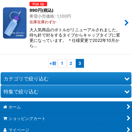
990
円
(税込)
希望小売価格
:
1,100
円
在庫在庫わずか
大人気商品のボトルがリニューアルされました。
待ち針で封をするタイプからキャップタイプに変
更になっています。 ＊仕様変更で2022年10月か
ら…
«
前
1
2
3
カテゴリで絞り込む
特集で絞り込む
オンラインレッスン申し込み用
ホーム
ショップ❤オリジナル
お道具類
ショッピングカート
クラフトパンチ
クイリングキット
マイページ