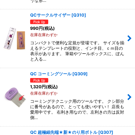
うな形…
QCサークルサイザー
[
Q310
]
990
円
(税込)
在庫在庫わずか
コンパクトで便利な定規が登場です。 サイズを揃
えるテンプレートの役割と、インチ目、ｃｍ目の
表示があります。 筆箱やツールボックスに、ぽん
と入る…
QC コーミングツール
[
Q309
]
1,320
円
(税込)
在庫在庫わずか
コーミングテクニック用のツールです。 クシ部分
に番号があるので、とっても使いやすい！ 店長も
愛用中です。 右利き用なので、左利きの方は反対
側…
QC 超極細先端★新★のり用ボトル
[
Q307
]